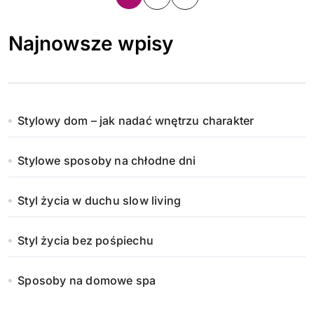
t
Najnowsze wpisy
r
o
n
Stylowy dom – jak nadać wnętrzu charakter
i
Stylowe sposoby na chłodne dni
c
o
Styl życia w duchu slow living
w
Styl życia bez pośpiechu
a
n
Sposoby na domowe spa
i