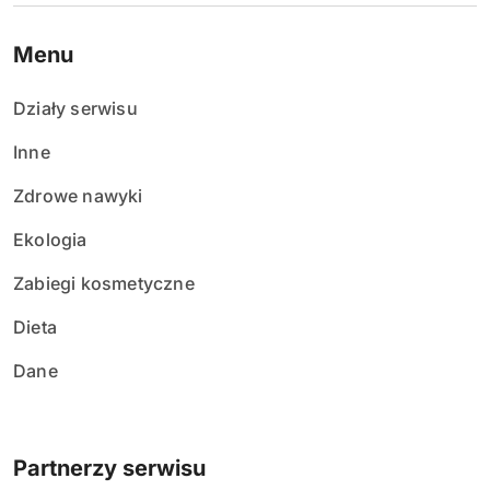
e
Menu
w
Działy serwisu
p
Inne
i
Zdrowe nawyki
s
Ekologia
ó
Zabiegi kosmetyczne
w
Dieta
Dane
Partnerzy serwisu