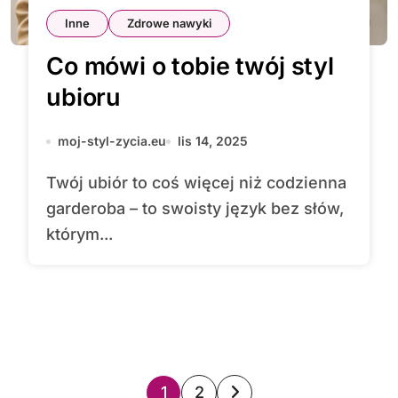
Inne
Zdrowe nawyki
Co mówi o tobie twój styl
ubioru
moj-styl-zycia.eu
lis 14, 2025
Twój ubiór to coś więcej niż codzienna
garderoba – to swoisty język bez słów,
którym...
S
1
2